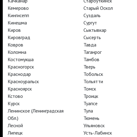
Качканар
Староуткинск
Кемерово
Старый Оскол
Кингисепп
Суздаль
Кинешма
Сургут
TheatreHD
Киров
Сыктывкар
TheatreHD Опера
TheatreHD Балет в кино
Кировград
Сысерть
АРТ-ЛЕКТОРИЙ В КИНО
Ковров
Тавда
Коломна
Таганрог
Костомукша
Тамбов
TheatreHD
Красногорск
Тверь
АРТ-ЛЕКТОРИЙ В КИНО
Краснодар
Тобольск
Красноуральск
Тольятти
Красноярск
Томск
TheatreHD
Кстово
Троицк
TheatreHD Опера
TheatreHD Балет в кино
Курск
Туапсе
АРТ-ЛЕКТОРИЙ В КИНО
Ленинское (Ленинградская
Тула
Обл.)
Тюмень
Лесной
Ульяновск
TheatreHD
Липецк
Усть-Лабинск