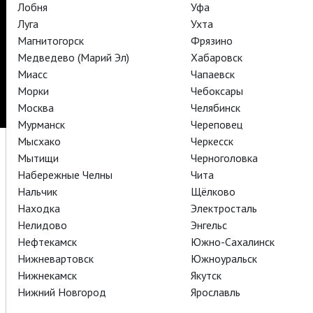
Лобня
Уфа
Подписаться на рассылку
Поддержать
Луга
Ухта
Стать волонтёром
Как организовать показ в вашем городе
Магнитогорск
Фрязино
Партнёры
Контакты
Медведево (Марий Эл)
Хабаровск
Миасс
Чапаевск
© TheatreHD 2026
18+
Морки
Чебоксары
Москва
Челябинск
Мурманск
Череповец
Мысхако
Черкесск
Мытищи
Черноголовка
Набережные Челны
Чита
Нальчик
Щёлково
Находка
Электросталь
Нелидово
Энгельс
Нефтекамск
Южно-Сахалинск
Нижневартовск
Южноуральск
Нижнекамск
Якутск
Нижний Новгород
Ярославль