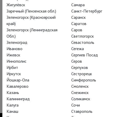
Жигулёвск
Самара
Заречный (Пензенская обл.)
Санкт-Петербург
Зеленогорск (Красноярский
Саранск
край)
Саратов
Зеленогорск (Ленинградская
Саров
Обл.)
Светлогорск
Зеленоград
Севастополь
Иваново
Сегежа
Ижевск
Сергиев Посад
Иннополис
Серов
Ирбит
Серпухов
Иркутск
Сестрорецк
Йошкар-Ола
Симферополь
Кавалерово
Смоленск
Казань
Снежинск
Калининград
Соликамск
Фото: Cory Weaver/Metropolitan Opera
Калуга
Сочи
Канаш
Ставрополь