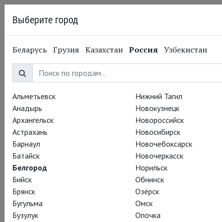
Выберите город
Белгород
Беларусь
Грузия
Казахстан
Россия
Узбекистан
19.03.2014
Театр «Метрополитен-опера»
Metropolitan Opera:
Князь Игорь. 22 марта в
Альметьевск
Нижний Тагил
Анадырь
Новокузнецк
15:00
Архангельск
Новороссийск
Астрахань
Новосибирск
Барнаул
Новочебоксарск
«Князь Игорь» Бородина – опера о патриотизме и войне, о
Батайск
Новочеркасск
доблести воина и страстной преданности. «Князь Игорь» в
Белгород
Норильск
постановке Чернякова – спектакль о том, чего стоит война
Бийск
Обнинск
и чем она оборачивается для того, кто так к ней стремился.
Брянск
Озёрск
О любви и стремлении к свободе, и о том, как приходит
Бугульма
Омск
внутренняя зрелость правителя и осознание
Бузулук
Опочка