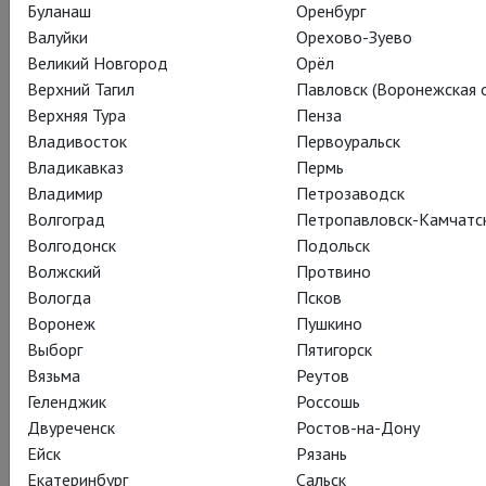
ответственности. О необходимости созидать, а не
Буланаш
Оренбург
разрушать. И это спектакль, который очень нужно видеть
Валуйки
Орехово-Зуево
всем.
Великий Новгород
Орёл
Верхний Тагил
Павловск (Воронежская о
Повторный показ «Князя Игоря» из Мет – 22 марта в 15:00.
Верхняя Тура
Пенза
Владивосток
Первоуральск
Владикавказ
Пермь
Владимир
Петрозаводск
Волгоград
Петропавловск-Камчатс
Волгодонск
Подольск
Волжский
Протвино
Вологда
Псков
Воронеж
Пушкино
Выборг
Пятигорск
Вязьма
Реутов
Геленджик
Россошь
Двуреченск
Ростов-на-Дону
Ейск
Рязань
Екатеринбург
Сальск