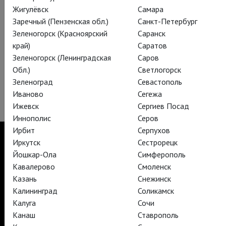
Жигулёвск
Самара
Также после недавней премьеры продолжаются
Заречный (Пензенская обл.)
Санкт-Петербург
октябрьские показы романтической комедии «Как вам это
Зеленогорск (Красноярский
Саранск
понравится», и (не пропустите!) всего один показ –
край)
Саратов
«Макбета» с Джозефом Милсоном.
Зеленогорск (Ленинградская
Саров
Обл.)
Светлогорск
Нас ждет целый звездопад британских талантов :) Не
Зеленоград
Севастополь
забудьте свериться с расписанием и впустите мир
Иваново
Сегежа
«Глобуса» в свое сердце!
Ижевск
Сергиев Посад
Иннополис
Серов
Ирбит
Серпухов
Иркутск
Сестрорецк
Йошкар-Ола
Симферополь
Кавалерово
Смоленск
TheatreHD
Казань
Снежинск
TheatreHD Опера
TheatreHD Балет в кино
Калининград
Соликамск
АРТ-ЛЕКТОРИЙ В КИНО
Калуга
Сочи
Канаш
Ставрополь