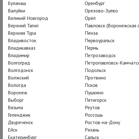
Буланаш
Оренбург
Валуйки
Орехово-Зуево
Великий Новгород
Орёл
Верхний Тагил
Павловск (Воронежская о
Верхняя Тура
Пенза
Владивосток
Первоуральск
Владикавказ
Пермь
Владимир
Петрозаводск
Волгоград
Петропавловск-Камчатс
«Глобус» — пожалуй, самый популярный во всем мире театр
Волгодонск
Подольск
Лондона, и ответственность за эту популярность ложится,
Волжский
Протвино
естественно, на плечи мистической фигуры Уильяма
Вологда
Псков
Шекспира. Так, «Глобус» и Шекпир неразрывно связаны, и в
Воронеж
Пушкино
наступившем октябре мы будем наслаждаться плодами
Выборг
Пятигорск
этого многовекового союза.
Вязьма
Реутов
Символично, что 12-го октября наступит время
Геленджик
Россошь
«Двенадцатой ночи», эта запутанная комедия, украшенная
Двуреченск
Ростов-на-Дону
присутствием великолепного Стивена Фрая, вновь
Ейск
Рязань
возвращается на экраны TheatreHD.
Екатеринбург
Сальск