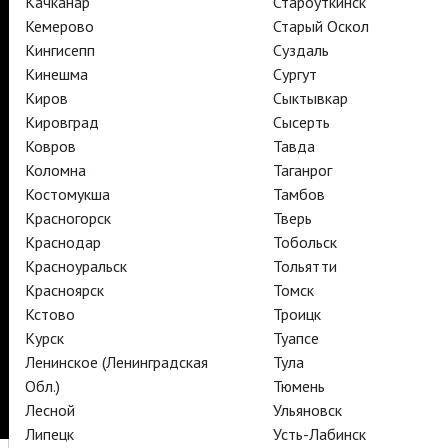
Качканар
Староуткинск
TheatreHD
Кемерово
Старый Оскол
АРТ-ЛЕКТОРИЙ В КИНО
Кингисепп
Суздаль
Кинешма
Сургут
Киров
Сыктывкар
TheatreHD
Кировград
Сысерть
TheatreHD Опера
TheatreHD Балет в кино
Ковров
Тавда
АРТ-ЛЕКТОРИЙ В КИНО
Коломна
Таганрог
Костомукша
Тамбов
Красногорск
Тверь
TheatreHD
Краснодар
Тобольск
Красноуральск
Тольятти
Подписаться на рассылку
Поддержать
Красноярск
Томск
Стать волонтёром
Как организовать показ в вашем городе
Кстово
Троицк
Партнёры
Контакты
Курск
Туапсе
Ленинское (Ленинградская
Тула
© TheatreHD 2026
18+
Обл.)
Тюмень
Лесной
Ульяновск
Липецк
Усть-Лабинск