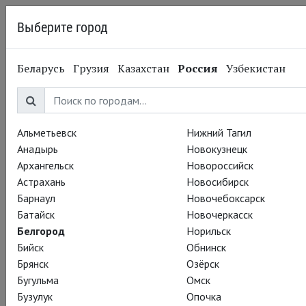
Выберите город
Белгород
Беларусь
Грузия
Казахстан
Россия
Узбекистан
06.10.2014
Глобус
Театральный Киносезон
2014-15. «Глобус»
Альметьевск
Нижний Тагил
Анадырь
Новокузнецк
Архангельск
Новороссийск
Астрахань
Новосибирск
Барнаул
Новочебоксарск
Батайск
Новочеркасск
Белгород
Норильск
Бийск
Обнинск
Брянск
Озёрск
Бугульма
Омск
Бузулук
Опочка