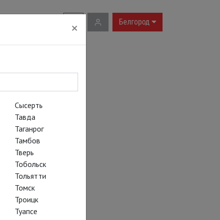
RU
|
EN
Белгород
×
Сысерть
Тавда
Таганрог
Тамбов
Тверь
Тобольск
Тольятти
Томск
Троицк
Туапсе