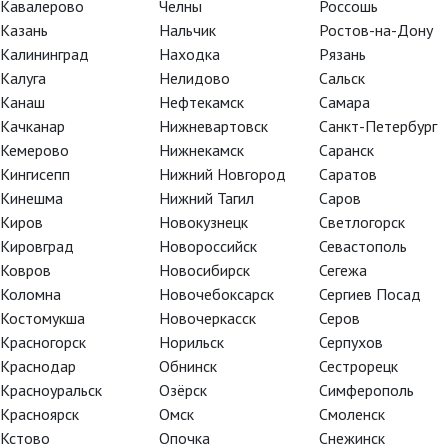
Кавалерово
Челны
Россошь
Казань
Нальчик
Ростов-на-Дону
Калининград
Находка
Рязань
Калуга
Нелидово
Сальск
Канаш
Нефтекамск
Самара
Качканар
Нижневартовск
Санкт-Петербург
Кемерово
Нижнекамск
Саранск
Кингисепп
Нижний Новгород
Саратов
Кинешма
Нижний Тагил
Саров
Киров
Новокузнецк
Светлогорск
Кировград
Новороссийск
Севастополь
Ковров
Новосибирск
Сегежа
Коломна
Новочебоксарск
Сергиев Посад
Костомукша
Новочеркасск
Серов
Красногорск
Норильск
Серпухов
Краснодар
Обнинск
Сестрорецк
Красноуральск
Озёрск
Симферополь
Красноярск
Омск
Смоленск
Кстово
Опочка
Снежинск