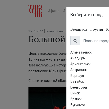
Афиша
Арт-лекторий в кино
Жур
Выберите город
Беларусь
Грузия
К
15.01.2015
Большой театр
Большой театр в 
Альметьевск
Целые выходные балета! В субботу, 17 января 
Анадырь
18 января – «Легенда о любви».
Архангельск
Две волнующие истории любви на фоне магичес
Астрахань
постановке Юрия Григоровича.
Барнаул
Спешите видеть! «Баядерка» будет показана в
Батайск
Белгород
Бийск
Брянск
Бугульма