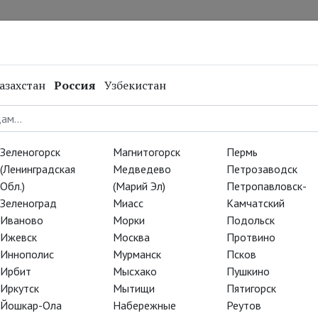
нал
Репертуар
Спецпроекты
Онлайн
азахстан
Россия
Узбекистан
выходные
Зеленогорск
Магнитогорск
Пермь
– «Баядерка», в воскресенье,
(Ленинградская
Медведево
Петрозаводск
Обл.)
(Марий Эл)
Петропавловск-
кого востока, обе – в
Зеленоград
Миасс
Камчатский
Иваново
Морки
Подольск
 Москве последний раз.
Ижевск
Москва
Протвино
Иннополис
Мурманск
Псков
Ирбит
Мысхако
Пушкино
Иркутск
Мытищи
Пятигорск
Йошкар-Ола
Набережные
Реутов