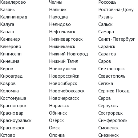
Кавалерово
Челны
Россошь
Казань
Нальчик
Ростов-на-Дону
Калининград
Находка
Рязань
Калуга
Нелидово
Сальск
Канаш
Нефтекамск
Самара
Качканар
Нижневартовск
Санкт-Петербург
Кемерово
Нижнекамск
Саранск
Кингисепп
Нижний Новгород
Саратов
Кинешма
Нижний Тагил
Саров
Киров
Новокузнецк
Светлогорск
Кировград
Новороссийск
Севастополь
Ковров
Новосибирск
Сегежа
Коломна
Новочебоксарск
Сергиев Посад
Костомукша
Новочеркасск
Серов
Красногорск
Норильск
Серпухов
Краснодар
Обнинск
Сестрорецк
Красноуральск
Озёрск
Симферополь
Красноярск
Омск
Смоленск
Кстово
Опочка
Снежинск