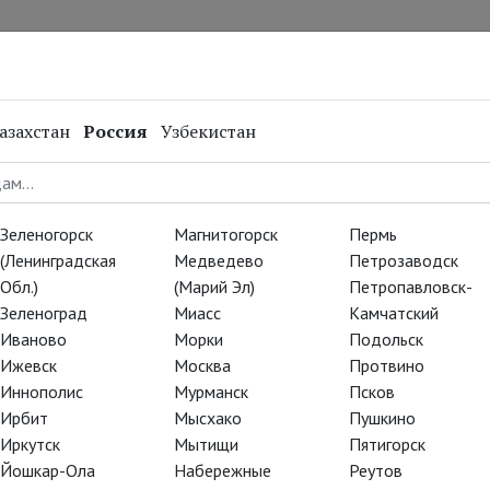
нал
Репертуар
Спецпроекты
Онлайн
азахстан
Россия
Узбекистан
1 января
Зеленогорск
Магнитогорск
Пермь
» 31 января:
(Ленинградская
Медведево
Петрозаводск
Миракль, доктор Дапертутто.
Обл.)
(Марий Эл)
Петропавловск-
Зеленоград
Миасс
Камчатский
йт Линдси, Антония/Стелла –
Иваново
Морки
Подольск
Ижевск
Москва
Протвино
Иннополис
Мурманск
Псков
ию?
Ирбит
Мысхако
Пушкино
Иркутск
Мытищи
Пятигорск
Йошкар-Ола
Набережные
Реутов