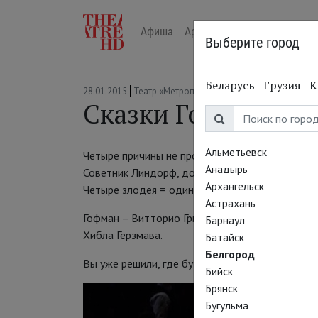
Афиша
Арт-лекторий в кино
Жур
Выберите город
Беларусь
Грузия
К
28.01.2015
Театр «Метрополитен-опера»
Сказки Гофмана. 3
Альметьевск
Четыре причины не пропустить «Сказки Гофмана
Анадырь
Советник Линдорф, доктор Коппелиус, доктор 
Архангельск
Четыре злодея = один Томас Хэмпсон.
Астрахань
Гофман – Витторио Григоло, Муза/Никлаус – Ке
Барнаул
Хибла Герзмава.
Батайск
Белгород
Вы уже решили, где будете смотреть трансляц
Бийск
Брянск
Бугульма