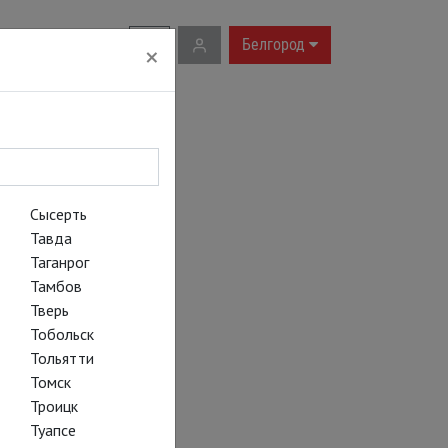
RU
|
EN
Белгород
×
Сысерть
Тавда
Таганрог
Тамбов
Тверь
Тобольск
Тольятти
Томск
Троицк
Туапсе