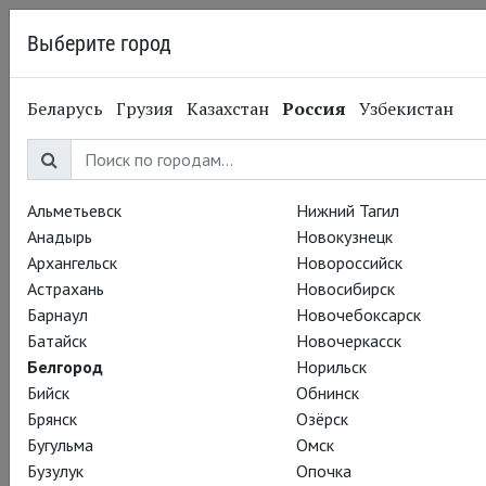
Выберите город
Белгород
Беларусь
Грузия
Казахстан
Россия
Узбекистан
05.02.2015
Национальный театр
Британцы наступают
Альметьевск
Нижний Тагил
Анадырь
Новокузнецк
Британские актеры завоевывают Голливуд! Ничего
Архангельск
Новороссийск
удивительного: и в театре, и в кино они одинаково хороши.
Астрахань
Новосибирск
Видео-признание в любви от Vanity Fair:
Барнаул
Новочебоксарск
Батайск
Новочеркасск
Часть 1
|
Часть 2
|
Часть 3
Белгород
Норильск
Бийск
Обнинск
Брянск
Озёрск
Бугульма
Омск
Бузулук
Опочка