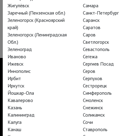
Жигулёвск
Самара
Заречный (Пензенская обл.)
Санкт-Петербург
Зеленогорск (Красноярский
Саранск
край)
Саратов
Зеленогорск (Ленинградская
Саров
Обл.)
Светлогорск
Зеленоград
Севастополь
Иваново
Сегежа
Ижевск
Сергиев Посад
Иннополис
Серов
Ирбит
Серпухов
Иркутск
Сестрорецк
TheatreHD
TheatreHD Опера
Йошкар-Ола
Симферополь
TheatreHD Балет в кино
Кавалерово
Смоленск
АРТ-ЛЕКТОРИЙ В КИНО
Казань
Снежинск
Калининград
Соликамск
Калуга
Сочи
TheatreHD
Канаш
Ставрополь
АРТ-ЛЕКТОРИЙ В КИНО