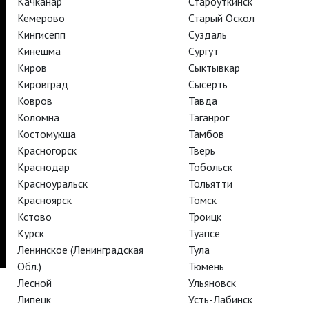
Качканар
Староуткинск
Кемерово
Старый Оскол
Кингисепп
Суздаль
TheatreHD
Кинешма
Сургут
TheatreHD Опера
TheatreHD Балет в кино
Киров
Сыктывкар
АРТ-ЛЕКТОРИЙ В КИНО
Кировград
Сысерть
Ковров
Тавда
Коломна
Таганрог
TheatreHD
Костомукша
Тамбов
Красногорск
Тверь
Подписаться на рассылку
Поддержать
Краснодар
Тобольск
Стать волонтёром
Как организовать показ в вашем городе
Красноуральск
Тольятти
Партнёры
Контакты
Красноярск
Томск
Кстово
Троицк
© TheatreHD 2026
18+
Курск
Туапсе
Ленинское (Ленинградская
Тула
Обл.)
Тюмень
Лесной
Ульяновск
Липецк
Усть-Лабинск