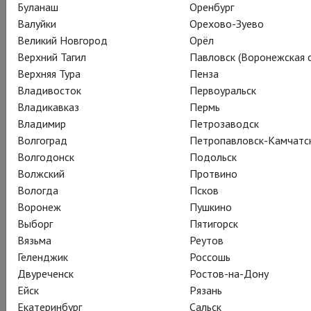
Буланаш
Оренбург
Валуйки
Орехово-Зуево
Великий Новгород
Орёл
Верхний Тагил
Павловск (Воронежская о
Верхняя Тура
Пенза
Владивосток
Первоуральск
Владикавказ
Пермь
Владимир
Петрозаводск
Волгоград
Петропавловск-Камчатс
Волгодонск
Подольск
Волжский
Протвино
Вологда
Псков
Воронеж
Пушкино
Выборг
Пятигорск
Вязьма
Реутов
Геленджик
Россошь
Двуреченск
Ростов-на-Дону
Ейск
Рязань
Екатеринбург
Сальск