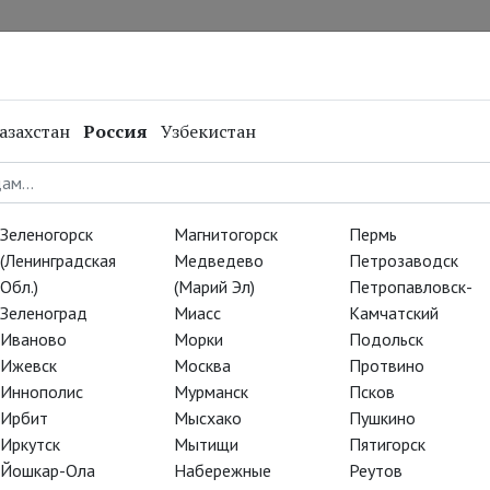
нал
Репертуар
Спецпроекты
Онлайн
азахстан
Россия
Узбекистан
ve:
Зеленогорск
Магнитогорск
Пермь
(Ленинградская
Медведево
Петрозаводск
Обл.)
(Марий Эл)
Петропавловск-
 постановке
«Кориолан»
:
Зеленоград
Миасс
Камчатский
Иваново
Морки
Подольск
Ижевск
Москва
Протвино
Иннополис
Мурманск
Псков
Ирбит
Мысхако
Пушкино
Иркутск
Мытищи
Пятигорск
Йошкар-Ола
Набережные
Реутов