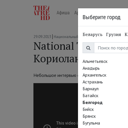
Афиша
Арт-лекторий в кино
Жур
Выберите город
Беларусь
Грузия
К
29.09.2013
Национальный театр
National Theatre Li
Кориолан
Альметьевск
Анадырь
Архангельск
Небольшое интервью с Томом Хиддлстоном о
Астрахань
Барнаул
Батайск
Белгород
Бийск
Брянск
Бугульма