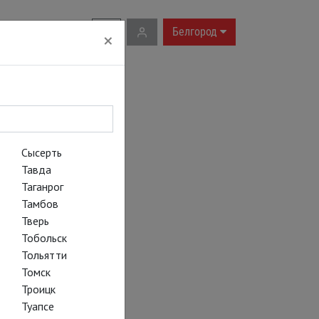
RU
|
EN
Белгород
×
Сысерть
Тавда
Таганрог
Тамбов
Тверь
Тобольск
Тольятти
Томск
Троицк
Туапсе