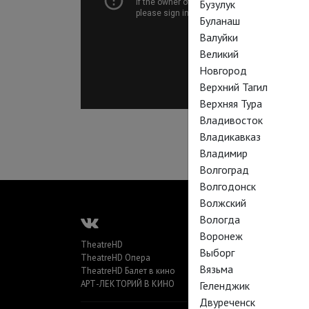
Бузулук
Буланаш
Валуйки
Великий
Новгород
Верхний Тагил
Верхняя Тура
Владивосток
Владикавказ
Владимир
Волгоград
Волгодонск
Волжский
Вологда
Воронеж
TheatreHD
Выборг
TheatreHD Опера
Вязьма
TheatreHD Балет в кино
АРТ-ЛЕКТОРИЙ В КИНО
Геленджик
Двуреченск