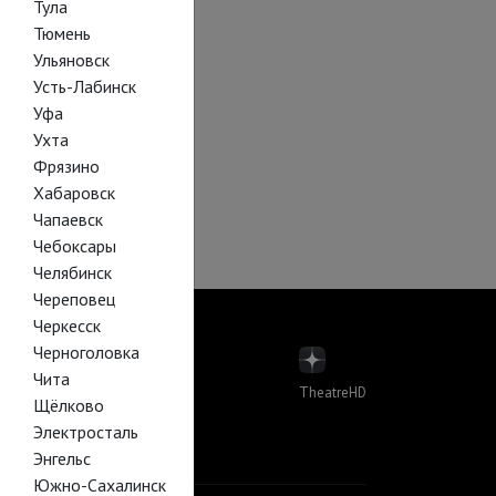
Тула
Тюмень
Ульяновск
Усть-Лабинск
Уфа
Ухта
Фрязино
Хабаровск
Чапаевск
Чебоксары
Челябинск
Череповец
Черкесск
Черноголовка
Чита
TheatreHD
Щёлково
пера
Электросталь
лет в кино
Й В КИНО
Энгельс
Южно-Сахалинск