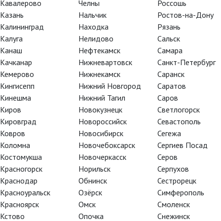
Кавалерово
Челны
Россошь
Казань
Нальчик
Ростов-на-Дону
Калининград
Находка
Рязань
Калуга
Нелидово
Сальск
Канаш
Нефтекамск
Самара
Качканар
Нижневартовск
Санкт-Петербург
Кемерово
Нижнекамск
Саранск
Кингисепп
Нижний Новгород
Саратов
Кинешма
Нижний Тагил
Саров
Киров
Новокузнецк
Светлогорск
Кировград
Новороссийск
Севастополь
Ковров
Новосибирск
Сегежа
Коломна
Новочебоксарск
Сергиев Посад
Костомукша
Новочеркасск
Серов
Красногорск
Норильск
Серпухов
TheatreHD
TheatreHD
Краснодар
Обнинск
Сестрорецк
АРТ-ЛЕКТОРИЙ В КИНО
TheatreHD О
Красноуральск
Озёрск
Симферополь
TheatreHD Ба
АРТ-ЛЕКТОРИ
Красноярск
Омск
Смоленск
Кстово
Опочка
Снежинск