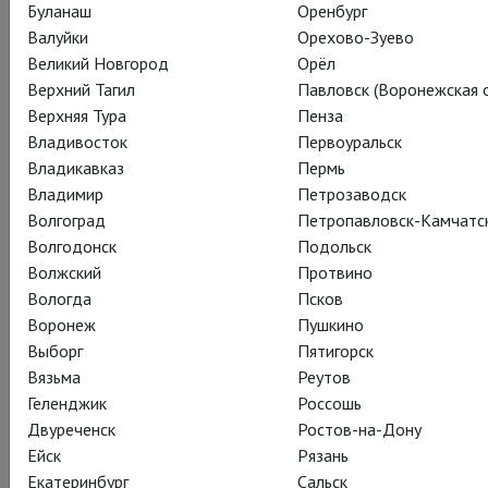
Буланаш
Оренбург
Валуйки
Орехово-Зуево
Великий Новгород
Орёл
Верхний Тагил
Павловск (Воронежская о
Верхняя Тура
Пенза
Владивосток
Первоуральск
Владикавказ
Пермь
Владимир
Петрозаводск
Волгоград
Петропавловск-Камчатс
Волгодонск
Подольск
Волжский
Протвино
Вологда
Псков
Воронеж
Пушкино
Выборг
Пятигорск
Вязьма
Реутов
Геленджик
Россошь
Двуреченск
Ростов-на-Дону
Ейск
Рязань
Екатеринбург
Сальск