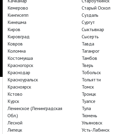
Качканар
Староуткинск
Кемерово
Старый Оскол
Кингисепп
Суздаль
TheatreHD
Кинешма
Сургут
Киров
Сыктывкар
Подписаться на рассылку
Поддержать
Кировград
Сысерть
Стать волонтёром
Как организовать показ в вашем городе
Ковров
Партнёры
Контакты
Тавда
Коломна
Таганрог
© TheatreHD 2026
18+
Костомукша
Тамбов
Красногорск
Тверь
Краснодар
Тобольск
Красноуральск
Тольятти
Красноярск
Томск
Кстово
Троицк
Курск
Туапсе
Ленинское (Ленинградская
Тула
Обл.)
Тюмень
Лесной
Ульяновск
Липецк
Усть-Лабинск