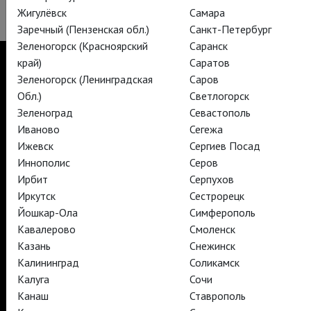
Жигулёвск
Самара
Заречный (Пензенская обл.)
Санкт-Петербург
Зеленогорск (Красноярский
Саранск
край)
Саратов
Зеленогорск (Ленинградская
Саров
Обл.)
Светлогорск
TheatreHD
Зеленоград
Севастополь
TheatreHD Опера
Иваново
Сегежа
TheatreHD Балет в кино
Ижевск
Сергиев Посад
АРТ-ЛЕКТОРИЙ В КИНО
Иннополис
Серов
Ирбит
Серпухов
TheatreHD
Иркутск
Сестрорецк
АРТ-ЛЕКТОРИЙ В КИНО
Йошкар-Ола
Симферополь
Кавалерово
Смоленск
Казань
Снежинск
TheatreHD
Калининград
Соликамск
TheatreHD Опера
Калуга
Сочи
TheatreHD Балет в кино
Канаш
Ставрополь
АРТ-ЛЕКТОРИЙ В КИНО