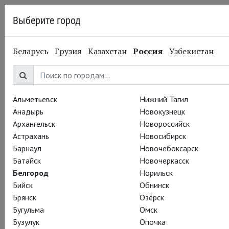
Выберите город
Белгород
Беларусь
Грузия
Казахстан
Россия
Узбекистан
21.05.2015
Keep calm and love
Richard Armitage
Альметьевск
Нижний Тагил
Анадырь
Новокузнецк
Архангельск
Новороссийск
У нас есть хорошие новости...
Астрахань
Новосибирск
Догадались, какие?
Барнаул
Новочебоксарск
Батайск
Новочеркасск
Белгород
Норильск
Бийск
Обнинск
Брянск
Озёрск
Бугульма
Омск
Бузулук
Опочка