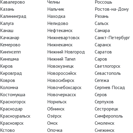
Кавалерово
Челны
Россошь
Казань
Нальчик
Ростов-на-Дону
Калининград
Находка
Рязань
Калуга
Нелидово
Сальск
Канаш
Нефтекамск
Самара
Качканар
Нижневартовск
Санкт-Петербург
Кемерово
Нижнекамск
Саранск
Кингисепп
Нижний Новгород
Саратов
Кинешма
Нижний Тагил
Саров
Киров
Новокузнецк
Светлогорск
Кировград
Новороссийск
Севастополь
Ковров
Новосибирск
Сегежа
Коломна
Новочебоксарск
Сергиев Посад
Костомукша
Новочеркасск
Серов
Красногорск
Норильск
Серпухов
Краснодар
Обнинск
Сестрорецк
Красноуральск
Озёрск
Симферополь
Красноярск
Омск
Смоленск
Кстово
Опочка
Снежинск