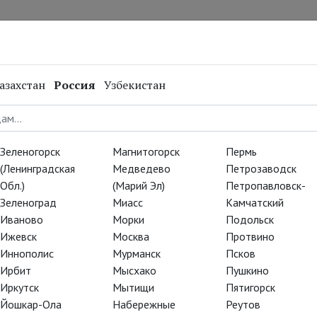
нал
Репертуар
Спецпроекты
Онлайн
азахстан
Россия
Узбекистан
Светлана
Зеленогорск
Магнитогорск
Пермь
(Ленинградская
Медведево
Петрозаводск
Обл.)
(Марий Эл)
Петропавловск-
ли»
. Балет открывает новый
Зеленоград
Миасс
Камчатский
Иваново
Морки
Подольск
т прима-балерина Большого
Ижевск
Москва
Протвино
анфан террибль русского
Иннополис
Мурманск
Псков
ым Нуреевым.
Ирбит
Мысхако
Пушкино
Иркутск
Мытищи
Пятигорск
в на прямую трансляцию
Йошкар-Ола
Набережные
Реутов