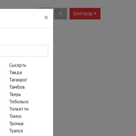
RU
|
EN
Белгород
×
Сысерть
Тавда
Таганрог
Тамбов
Тверь
Тобольск
Тольятти
Томск
Троицк
Туапсе