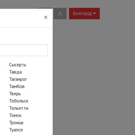
RU
|
EN
Белгород
×
Сысерть
Тавда
Таганрог
Тамбов
Тверь
Тобольск
Тольятти
Томск
Троицк
Туапсе