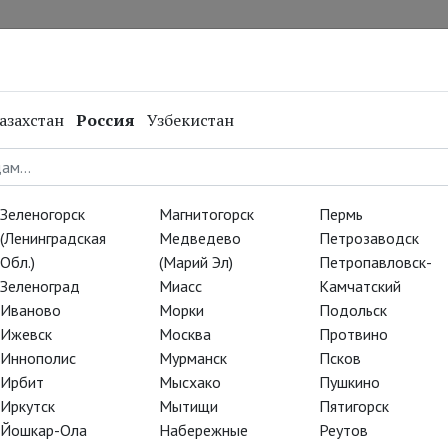
нал
Репертуар
Спецпроекты
Онлайн
азахстан
Россия
Узбекистан
тографии с
Зеленогорск
Магнитогорск
Пермь
(Ленинградская
Медведево
Петрозаводск
Обл.)
(Марий Эл)
Петропавловск-
тиций
спектакля «Опасные
Зеленоград
Миасс
Камчатский
Иваново
Морки
Подольск
 и миссис Хадсон – Уна
Ижевск
Москва
Протвино
Иннополис
Мурманск
Псков
варя.
Ирбит
Мысхако
Пушкино
Иркутск
Мытищи
Пятигорск
Йошкар-Ола
Набережные
Реутов