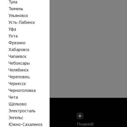
Тула
Тюмень
Ульяновск
Усть-Лабинск
Уфа
Ухта
Фрязино
Хабаровск
Чапаевск
Чебоксары
Челябинск
Череповец
Черкесск
Черноголовка
Чита
Щёлково
Электросталь
Энгельс
Южно-Сахалинск
TheatreHD