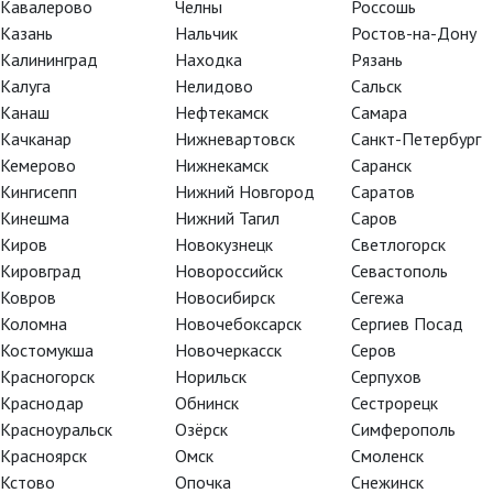
Кавалерово
Челны
Россошь
Казань
Нальчик
Ростов-на-Дону
Калининград
Находка
Рязань
Калуга
Нелидово
Сальск
Канаш
Нефтекамск
Самара
Качканар
Нижневартовск
Санкт-Петербург
Кемерово
Нижнекамск
Саранск
Кингисепп
Нижний Новгород
Саратов
Кинешма
Нижний Тагил
Саров
Киров
Новокузнецк
Светлогорск
Кировград
Новороссийск
Севастополь
Ковров
Новосибирск
Сегежа
Коломна
Новочебоксарск
Сергиев Посад
Костомукша
Новочеркасск
Серов
Красногорск
Норильск
Серпухов
Краснодар
Обнинск
Сестрорецк
Красноуральск
Озёрск
Симферополь
Красноярск
Омск
Смоленск
Кстово
Опочка
Снежинск
TheatreHD
TheatreHD