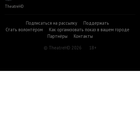
TheatreHD
Подписаться на рассылку
Поддержать
Стать волонтёром
Как организовать показ в вашем городе
Партнёры
Контакты
© TheatreHD 2026
18+