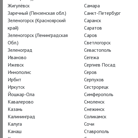
Жигулёвск
Самара
Триполи смертельно больным. Вместе с Клеманс он, умирая
Заречный (Пензенская обл.)
Санкт-Петербург
на её руках, возвещает о реальности их любви. В Met
Зеленогорск (Красноярский
Саранск
возлюбленных сыграют сопрано Сюзанна Филипс и бас-
край)
Саратов
баритон Эрик Оуэнс, а Пилигрима — меццо-сопрано Тамара
Зеленогорск (Ленинградская
Саров
Мамфорд.
Обл.)
Светлогорск
Смотрим, как Сюзанна Филипс репетирует свою непростую
Зеленоград
Севастополь
партию, и идем за билетами, ПРЯМАЯ ТРАНСЛЯЦИЯ УЖЕ
Иваново
Сегежа
10 декабря:
Ижевск
Сергиев Посад
http://www.theatrehd.ru/ru/titles/5139/schedule/1
Иннополис
Серов
Ирбит
Серпухов
Иркутск
Сестрорецк
Йошкар-Ола
Симферополь
Кавалерово
Смоленск
Казань
Снежинск
Калининград
Соликамск
Калуга
Сочи
Канаш
Ставрополь