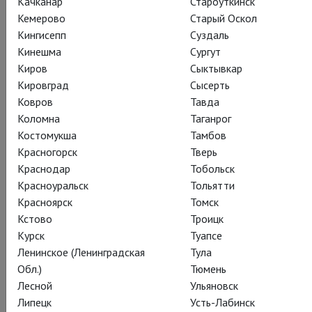
Качканар
Староуткинск
Кемерово
Старый Оскол
Кингисепп
Суздаль
Кинешма
Сургут
Киров
Сыктывкар
Кировград
Сысерть
Ковров
Тавда
Коломна
Таганрог
Опера "Любовь издалека" основана на знаменитом
Костомукша
Тамбов
«кочующем» сюжете — подлинной истории, случившейся в
Красногорск
Тверь
двенадцатом веке.
Краснодар
Тобольск
Красноуральск
Тольятти
Знаменитый трубадур, принц Блайи, Жоффруа Рюдель
Красноярск
Томск
заочно, по описаниям друга, влюбился в Принцессу
Кстово
Троицк
Триполитанскую. Долго страдал вдали от предмета
Курск
Туапсе
воздыхания, потом решился на морское путешествие, в
Ленинское (Ленинградская
Тула
дороге заболел чумой и умер на руках возлюбленной. Та в
Обл.)
Тюмень
отчаянье ушла в монастырь.
Лесной
Ульяновск
В опере всего три действующих лица - Жофре, Клеманс и
Липецк
Усть-Лабинск