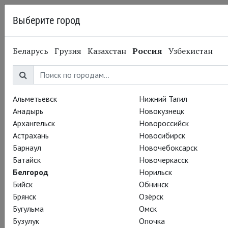
Выберите город
Белгород
Беларусь
Грузия
Казахстан
Россия
Узбекистан
28.11.2016
Театр «Метрополитен-опера»
Репетиции оперы
"Любовь издалека" в
Альметьевск
Нижний Тагил
Анадырь
Новокузнецк
Метрополитен в
Архангельск
Новороссийск
Астрахань
Новосибирск
полном разгаре
Барнаул
Новочебоксарск
Батайск
Новочеркасск
Белгород
Норильск
Опера "Любовь издалека" основана на знаменитом
Бийск
Обнинск
«кочующем» сюжете — подлинной истории, случившейся в
Брянск
Озёрск
двенадцатом веке.
Бугульма
Омск
Бузулук
Опочка
Знаменитый трубадур, принц Блайи, Жоффруа Рюдель