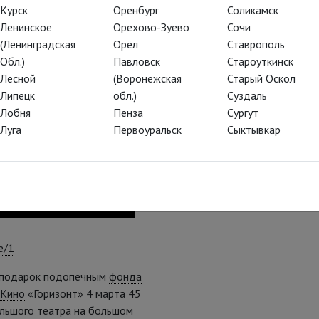
Курск
Оренбург
Соликамск
Ленинское
Орехово-Зуево
Сочи
(Ленинградская
Орёл
Ставрополь
Обл.)
Павловск
Староуткинск
Лесной
(Воронежская
Старый Оскол
Липецк
обл.)
Суздаль
Лобня
Пенза
Сургут
Луга
Первоуральск
Сыктывкар
e/1
й подарок подопечным
фонда
 Кино
«Горизонт» 4 марта 45
ольшого театра на большом