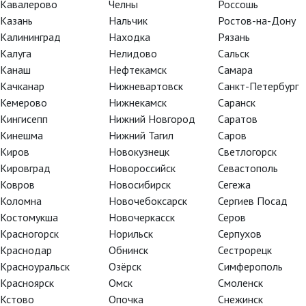
Кавалерово
Челны
Россошь
Казань
Нальчик
Ростов-на-Дону
ла палец веретеном, уснула
Калининград
Находка
Рязань
лую любви, рассказана
Калуга
Нелидово
Сальск
Канаш
Нефтекамск
Самара
 и рассказал нам всем в
Качканар
Нижневартовск
Санкт-Петербург
добрых и злых фей, волшебство
Кемерово
Нижнекамск
Саранск
нцоров под удивительную
Кингисепп
Нижний Новгород
Саратов
Кинешма
Нижний Тагил
Саров
Киров
Новокузнецк
Светлогорск
прекрасный, очень красочный
Кировград
Новороссийск
Севастополь
в – с отличным звуком и
Ковров
Новосибирск
Сегежа
ть даже то, что не видят
Коломна
Новочебоксарск
Сергиев Посад
Костомукша
Новочеркасск
Серов
Красногорск
Норильск
Серпухов
следующих публикациях,
Краснодар
Обнинск
Сестрорецк
Красноуральск
Озёрск
Симферополь
Красноярск
Омск
Смоленск
Кстово
Опочка
Снежинск