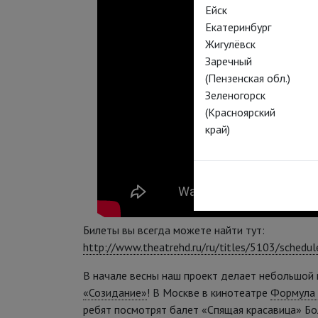
Ейск
Екатеринбург
Жигулёвск
Заречный
(Пензенская обл.)
Зеленогорск
(Красноярский
край)
Билеты вы всегда можете найти тут:
http://www.theatrehd.ru/ru/titles/5103/schedul
В начале весны наш проект делает небольшо
«Созидание»
! В Москве в кинотеатре
Формула
ребят посмотрят балет «Спящая красавица» Б