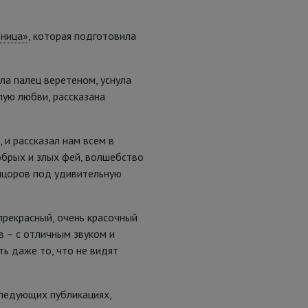
ница»
, которая подготовила
ла палец веретеном, уснула
лую любви, рассказана
 и рассказал нам всем в
добрых и злых фей, волшебство
нцоров под удивительную
прекрасный, очень красочный
в – с отличным звуком и
ть даже то, что не видят
следующих публикациях,