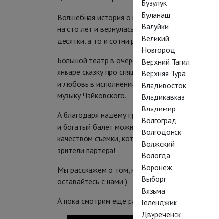
Бузулук
Буланаш
Волшебная история о принцессе, которая уколо
Валуйки
на сто лет и вернулась к жизни благодаря поце
Великий
десятки, а то и сотни раз.
Новгород
Большой театр в очередной раз сотворил чудо,
Верхний Тагил
январе сказку про спящую красавицу, принца, 
Верхняя Тура
и любовь в исполнении самых лучших своих та
Владивосток
музыку Чайковского.
Владикавказ
Владимир
А благодаря нашему проекту посмотреть этот 
Волгоград
и богатый балет можно на экранах кинотеатро
Волгодонск
качеством съемки, которая позволяет разгляде
Волжский
зрители партера!
Вологда
Воронеж
Мы расскажем о том, как все прошло в наших 
Выборг
оставайтесь с нами )
Вязьма
А пока смотрим еще раз ролик спектакля:
Геленджик
Двуреченск