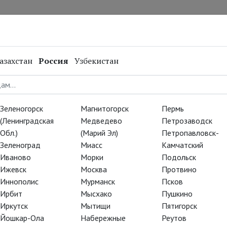
нал
Репертуар
Спецпроекты
Онлайн
азахстан
Россия
Узбекистан
у» увидят
а
Зеленогорск
Магнитогорск
Пермь
(Ленинградская
Медведево
Петрозаводск
Обл.)
(Марий Эл)
Петропавловск-
Зеленоград
Миасс
Камчатский
й подарок подопечным
фонда
Иваново
Морки
Подольск
 Кино
«Горизонт» 4 марта 45
Ижевск
Москва
Протвино
ольшого театра на большом
Иннополис
Мурманск
Псков
Ирбит
Мысхако
Пушкино
Иркутск
Мытищи
Пятигорск
ница»
, которая подготовила
Йошкар-Ола
Набережные
Реутов