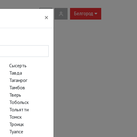
RU
|
EN
Белгород
×
Сысерть
Тавда
Таганрог
Тамбов
Тверь
Тобольск
Тольятти
Томск
Троицк
Туапсе