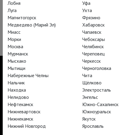
Лобня
Уфа
Луга
Ухта
Магнитогорск
Фрязино
Медведево (Марий Эл)
Хабаровск
Миасс
Чапаевск
Морки
Чебоксары
Москва
Челябинск
Мурманск
Череповец
Мысхако
Черкесск
Мытищи
Черноголовка
Набережные Челны
Чита
Нальчик
Щёлково
TheatreHD
Находка
Электросталь
TheatreHD Опера
TheatreHD Балет в кино
Нелидово
Энгельс
АРТ-ЛЕКТОРИЙ В КИНО
Нефтекамск
Южно-Сахалинск
Нижневартовск
Южноуральск
Нижнекамск
Якутск
TheatreHD
Нижний Новгород
Ярославль
АРТ-ЛЕКТОРИЙ В КИНО