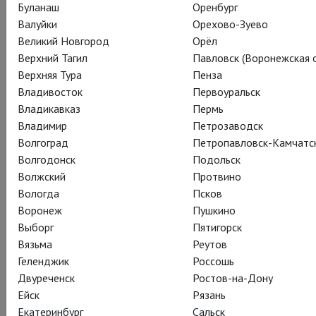
Буланаш
Оренбург
«Я был тогда очень мал, мы отправились навестить мою
Валуйки
Орехово-Зуево
крёстную в Стратфорде, и она позволила мне выйти на
Великий Новгород
Орёл
сцену. Я помню только, как вглядывался в темноту, и она
Верхний Тагил
Павловск (Воронежская о
притягивала меня, вместо того, чтобы отталкивать. Я
Верхняя Тура
Пенза
ощущал такую энергию и трепет, думая о том, как
Владивосток
Первоуральск
причаститься к этому — вместо того, чтобы отвернуться и
Владикавказ
Пермь
пойти домой попить чайку, оставив это кому-то ещё. У
Владимир
Петрозаводск
взрослых брови на лоб полезли, они, все трое актёры,
Волгоград
Петропавловск-Камчатс
переглянулись: «О боже. Он один из нас, дрянь дело»
.
Волгодонск
Подольск
Волжский
Протвино
Из интервью Бенедикта Камбербэтча
Вологда
Псков
Гэри Олдману
Воронеж
Пушкино
Больше фото тут:
https://goo.gl/h569UP
Выборг
Пятигорск
Вязьма
Реутов
Геленджик
Россошь
Двуреченск
Ростов-на-Дону
Ейск
Рязань
Екатеринбург
Сальск