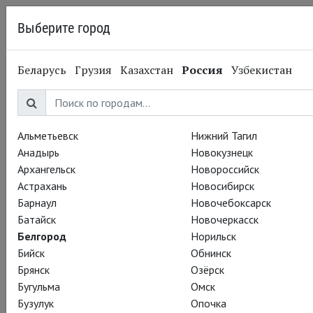
Выберите город
Белгород
Беларусь
Грузия
Казахстан
Россия
Узбекистан
18.07.2017
Поздравляем
Бенедикта Камбербэтча
Альметьевск
Нижний Тагил
Анадырь
Новокузнецк
с днем рождения!
Архангельск
Новороссийск
Астрахань
Новосибирск
Барнаул
Новочебоксарск
А у кого сегодня праздник? Наверняка вы знаете ))
Батайск
Новочеркасск
Прекрасному, талантливому, харизматичному Бенедикту
Белгород
Норильск
Камбербэтчу исполнился 41 год! С днем рождения! С
Бийск
Обнинск
удовольствием делимся любовно собранными
Брянск
Озёрск
поклонниками театральными фотографиями. И конечно не
Бугульма
Омск
перестаем надеяться на новые встречи в театре!
Бузулук
Опочка