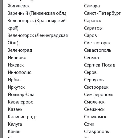
Жигулёвск
Самара
Заречный (Пензенская обл.)
Санкт-Петербург
Зеленогорск (Красноярский
Саранск
край)
Саратов
Зеленогорск (Ленинградская
Саров
Обл.)
Светлогорск
Зеленоград
Севастополь
Иваново
Сегежа
Ижевск
Сергиев Посад
Иннополис
Серов
А у кого сегодня праздник? Наверняка вы знаете ))
Ирбит
Серпухов
Прекрасному, талантливому, харизматичному Бенедикту
Иркутск
Сестрорецк
Камбербэтчу исполнился 41 год! С днем рождения! С
Йошкар-Ола
Симферополь
удовольствием делимся любовно собранными
Кавалерово
Смоленск
поклонниками театральными фотографиями. И конечно не
Казань
Снежинск
перестаем надеяться на новые встречи в театре!
Калининград
Соликамск
«Я был тогда очень мал, мы отправились навестить мою
Калуга
Сочи
крёстную в Стратфорде, и она позволила мне выйти на
Канаш
Ставрополь