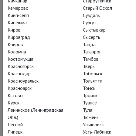
сцену. Я помню только, как вглядывался в темноту, и она
Качканар
Староуткинск
притягивала меня, вместо того, чтобы отталкивать. Я
Кемерово
Старый Оскол
ощущал такую энергию и трепет, думая о том, как
Кингисепп
Суздаль
причаститься к этому — вместо того, чтобы отвернуться и
Кинешма
Сургут
пойти домой попить чайку, оставив это кому-то ещё. У
Киров
Сыктывкар
взрослых брови на лоб полезли, они, все трое актёры,
Кировград
Сысерть
переглянулись: «О боже. Он один из нас, дрянь дело»
.
Ковров
Тавда
Коломна
Таганрог
Из интервью Бенедикта Камбербэтча
Костомукша
Тамбов
Гэри Олдману
Красногорск
Тверь
Краснодар
Тобольск
Больше фото тут:
https://goo.gl/h569UP
Красноуральск
Тольятти
Красноярск
Томск
Кстово
Троицк
Курск
Туапсе
Ленинское (Ленинградская
Тула
Обл.)
Тюмень
Лесной
Ульяновск
Липецк
Усть-Лабинск