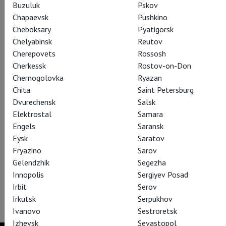
Buzuluk
Pskov
Chapaevsk
Pushkino
Cheboksary
Pyatigorsk
Chelyabinsk
Reutov
Cherepovets
Rossosh
Cherkessk
Rostov-on-Don
Chernogolovka
Ryazan
К Театральному Киносезону 2013-14 присоединились еще
Chita
Saint Petersburg
два города: Красноярск и Мытищи!
Dvurechensk
Salsk
Старт показов – 4 июня.
Elektrostal
Samara
Engels
Saransk
Открываемся спектаклем «Двенадцатая ночь» с
Eysk
Saratov
неповторимым Стивеном Фраем и невероятно пластичным
Fryazino
Sarov
Марком Райлэнсом.
Gelendzhik
Segezha
Билеты и более подробная информация:
Innopolis
Sergiyev Posad
www.theatrehd.ru/schedule
Irbit
Serov
www.mori-cinema.ru
Irkutsk
Serpukhov
Ivanovo
Sestroretsk
Izhevsk
Sevastopol