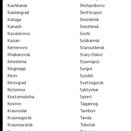
Kachkanar
Shchyolkovo
Kaliningrad
Simferopol
Kaluga
Smolensk
TheatreHD
Kanash
Snezhinsk
TheatreHD Опера
Kavalerovo
Sochi
TheatreHD Балет в кино
Kazan
Solikamsk
ART IN CINEMAS
Kemerovo
Staroutkinsk
Khabarovsk
Stary Oskol
Kineshma
Stavropol
TheatreHD
Kingisepp
Surgut
ART IN CINEMAS
Kirov
Suzdal
Kirovgrad
Svetlogorsk
TheatreHD
Kolomna
Syktyvkar
TheatreHD Опера
Kostomuksha
Sysert
TheatreHD Балет в кино
Kovrov
Taganrog
ART IN CINEMAS
Krasnodar
Tambov
Krasnogorsk
Tavda
Krasnouralsk
Tobolsk
TheatreHD