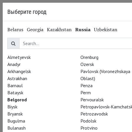
Выберите город
Belgorod
Belarus
Georgia
Kazakhstan
Russia
Uzbekistan
02.06.2014
Shakespeare’s Globe
Театральный киносезон
2014-15: Показы в
Almetyevsk
Orenburg
Anadyr
Ozersk
Красноярске и
Arkhangelsk
Pavlovsk (Voronezhskaya
Astrakhan
Oblast)
Мытищах
Barnaul
Penza
Bataysk
Perm
Belgorod
Pervouralsk
Biysk
Petropavlovsk-Kamchatsk
Bryansk
Petrozavodsk
Bugulma
Podolsk
Bulanash
Protvino