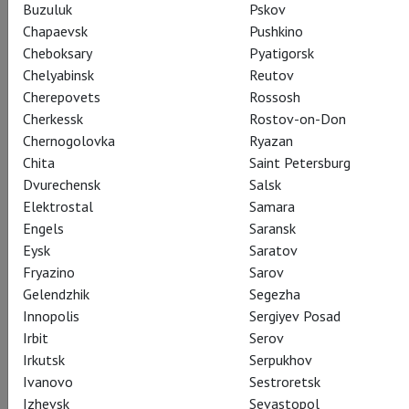
Buzuluk
Pskov
Chapaevsk
Pushkino
Cheboksary
Pyatigorsk
Chelyabinsk
Reutov
Cherepovets
Rossosh
Cherkessk
Rostov-on-Don
Chernogolovka
Ryazan
Chita
Saint Petersburg
Dvurechensk
Salsk
Elektrostal
Samara
Engels
Saransk
К сожалению, показы «Генриха IV» (часть 1) подходят к
Eysk
Saratov
концу, но возможность посмотреть этот спектакль пока
Fryazino
Sarov
еще есть! Последние сеансы в Москве пройдут 15, 16 и 17
Gelendzhik
Segezha
июля, а в других городах России – уже завтра.
Innopolis
Sergiyev Posad
Если в этот раз у вас не получилось вырваться на встречу с
Irbit
Serov
Шекспиром, не отчаивайтесь ­– совсем скоро начнутся
Irkutsk
Serpukhov
показы «Генриха IV» (часть 2). Каждую из частей спектакля
Ivanovo
Sestroretsk
можно смотреть как вместе, так и по отдельности, хотя,
Izhevsk
Sevastopol