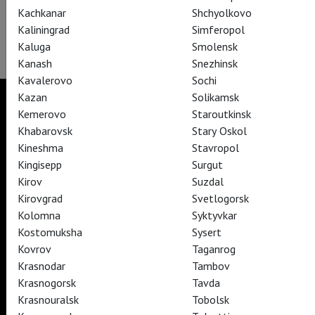
конечно, посетить обе постановки значит составить более
Kachkanar
Shchyolkovo
цельное представление об исторической хронике, берущей
Kaliningrad
Simferopol
свое начало еще во времена «Ричарда II» ;)
Kaluga
Smolensk
Kanash
Snezhinsk
Kavalerovo
Sochi
Kazan
Solikamsk
Kemerovo
Staroutkinsk
Khabarovsk
Stary Oskol
TheatreHD
Kineshma
Stavropol
TheatreHD Опера
Kingisepp
Surgut
TheatreHD Балет в кино
Kirov
Suzdal
ART IN CINEMAS
Kirovgrad
Svetlogorsk
Kolomna
Syktyvkar
Kostomuksha
Sysert
TheatreHD
ART IN CINEMAS
Kovrov
Taganrog
Krasnodar
Tambov
Krasnogorsk
Tavda
TheatreHD
Krasnouralsk
Tobolsk
TheatreHD Опера