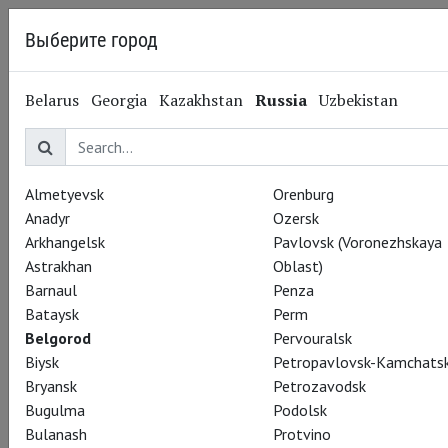
Выберите город
Belgorod
Belarus
Georgia
Kazakhstan
Russia
Uzbekistan
14.07.2014
Royal Shakespeare Company
Летний театральный
фестиваль. Последние
Almetyevsk
Orenburg
Anadyr
Ozersk
показы спектакля
Arkhangelsk
Pavlovsk (Voronezhskaya
Astrakhan
Oblast)
«Генрих IV» (часть 1)
Barnaul
Penza
Bataysk
Perm
Belgorod
Pervouralsk
Biysk
Petropavlovsk-Kamchatsk
Bryansk
Petrozavodsk
Bugulma
Podolsk
Bulanash
Protvino