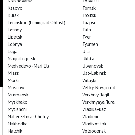
Krasnoyarsk
Tolyatti
TheatreHD Балет в кино
Kstovo
Tomsk
ART IN CINEMAS
Kursk
Troitsk
Leninskoe (Leningrad Oblast)
Tuapse
Lesnoy
Tula
TheatreHD
Lipetsk
Tver
Lobnya
Tyumen
Subscribe to The Newsletter
Стать волонтёром
Luga
Ufa
Как организовать показ в вашем городе
Partners
Contact Us
Magnitogorsk
Ukhta
© TheatreHD 2026
18+
Medvedevo (Mari El)
Ulyanovsk
Miass
Ust-Labinsk
Morki
Valuyki
Moscow
Veliky Novgorod
Murmansk
Verkhniy Tagil
Myskhako
Verkhnyaya Tura
Mytishchi
Vladikavkaz
Naberezhnye Chelny
Vladimir
Nakhodka
Vladivostok
Nalchik
Volgodonsk