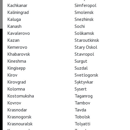
Kachkanar
Simferopol
Kaliningrad
Smolensk
Kaluga
Snezhinsk
Kanash
Sochi
Kavalerovo
Solikamsk
Kazan
Staroutkinsk
Kemerovo
Stary Oskol
Khabarovsk
Stavropol
TheatreHD
Kineshma
Surgut
TheatreHD Опера
TheatreHD Балет в кино
Kingisepp
Suzdal
ART IN CINEMAS
Kirov
Svetlogorsk
Kirovgrad
Syktyvkar
Kolomna
Sysert
TheatreHD
Kostomuksha
Taganrog
ART IN CINEMAS
Kovrov
Tambov
Krasnodar
Tavda
Krasnogorsk
Tobolsk
TheatreHD
Krasnouralsk
Tolyatti
TheatreHD Опера