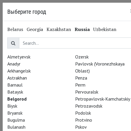
Выберите город
Belgorod
Belarus
Georgia
Kazakhstan
Russia
Uzbekistan
18.11.2013
Тест на знание пьес
Уильяма Шекспира
Almetyevsk
Ozersk
Anadyr
Pavlovsk (Voronezhskaya
Arkhangelsk
Oblast)
В 2014-м Уильяму Шекспиру исполняется 450 лет. Как
Astrakhan
Penza
хорошо вы знаете его пьесы?
Barnaul
Perm
Bataysk
Pervouralsk
Тест на сайте www.colta.ru
Belgorod
Petropavlovsk-Kamchatskiy
Biysk
Petrozavodsk
Bryansk
Podolsk
Bugulma
Protvino
Bulanash
Pskov