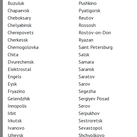
Buzuluk
Pushkino
Chapaevsk
Pyatigorsk
Cheboksary
Reutov
Chelyabinsk
Rossosh
Cherepovets
Rostov-on-Don
Cherkessk
Ryazan
Chernogolovka
Saint Petersburg
Chita
Salsk
Dvurechensk
Samara
Elektrostal
Saransk
Engels
Saratov
Eysk
Sarov
Fryazino
Segezha
Gelendzhik
Sergiyev Posad
Innopolis
Serov
Irbit
Serpukhov
Irkutsk
Sestroretsk
Ivanovo
Sevastopol
Izhevsk
Shchyolkovo